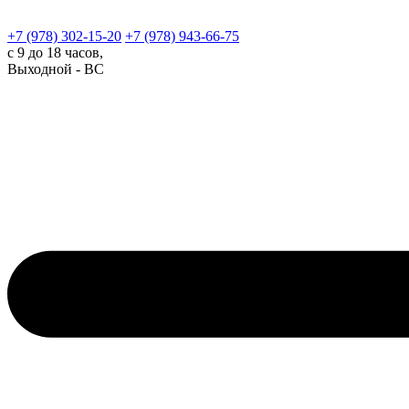
+7 (978)
302-15-20
+7 (978)
943-66-75
с 9 до 18 часов,
Выходной - ВС